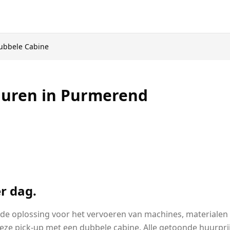
ubbele Cabine
huren in Purmerend
r dag.
de oplossing voor het vervoeren van machines, materialen 
eze pick-up met een dubbele cabine. Alle getoonde huurpri