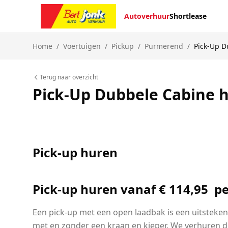
Autoverhuur
Shortlease
Home
/
Voertuigen
/
Pickup
/
Purmerend
/
Pick-Up D
Terug naar overzicht
Pick-Up Dubbele Cabine 
Pick-up huren
Pick-up huren vanaf
€ 114,95
pe
Een pick-up met een open laadbak is een uitsteken
met en zonder een kraan en kieper. We verhuren d