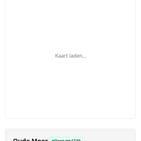
Kaart laden...
Oude Meer
Open tot
17:30