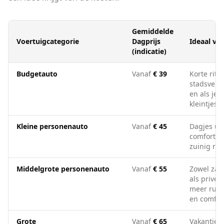
Gemiddelde
Voertuigcategorie
Dagprijs
Ideaal vo
(indicatie)
Budgetauto
Vanaf
€ 39
Korte ritje
stadsverk
en als je 
kleintjes l
Kleine personenauto
Vanaf
€ 45
Dagjes uit
comfortab
zuinig rij
Middelgrote personenauto
Vanaf
€ 55
Zowel zake
als privé,
meer ruim
en comfor
Grote
Vanaf
€ 65
Vakanties,