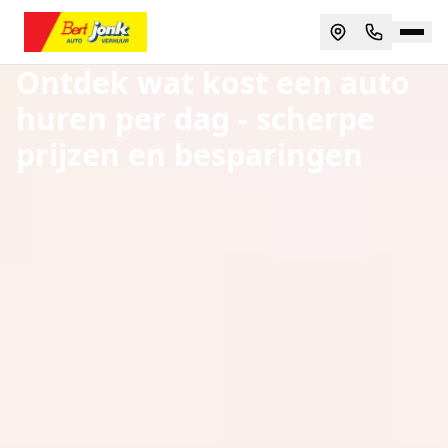
Ontdek wat kost een auto
huren per dag - scherpe
prijzen en besparingen