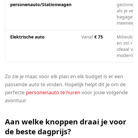
personenauto/Stationwagen
gezinnen 
als je veel
bagage
meeneem
Elektrische auto
Vanaf
€ 75
Milieubew
en stil rij
ideaal voo
moderne r
Zo zie je maar, voor elk plan en elk budget is er een
passende auto te vinden. Hopelijk helpt dit je om de
perfecte
personenauto te huren
voor jouw volgende
avontuur
Aan welke knoppen draai je voor
de beste dagprijs?