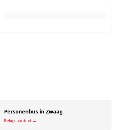
Personenbus
in
Zwaag
Bekijk aanbod →