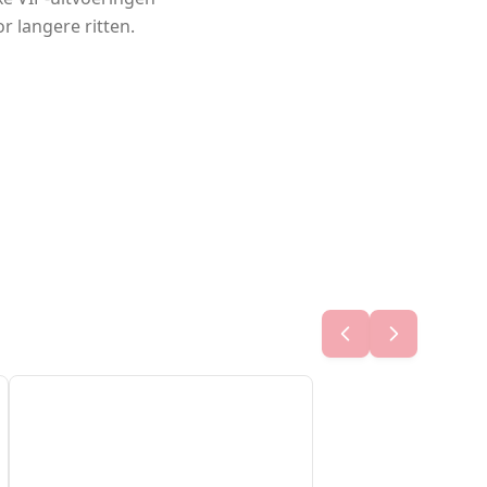
r langere ritten.