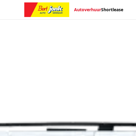
Autoverhuur
Shortlease
Personenbus hur