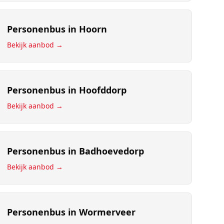
Personenbus
in
Hoorn
Bekijk aanbod →
Personenbus
in
Hoofddorp
Bekijk aanbod →
Personenbus
in
Badhoevedorp
Bekijk aanbod →
Personenbus
in
Wormerveer