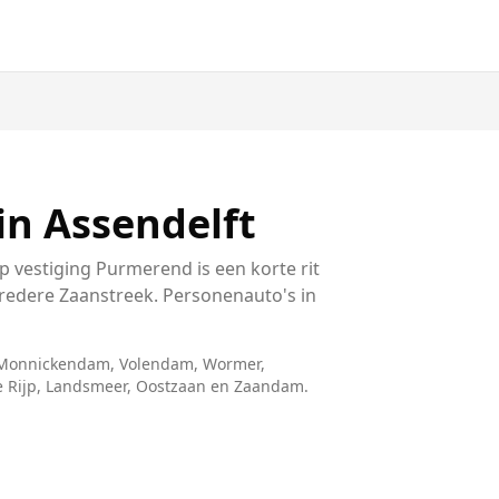
n Assendelft
p vestiging Purmerend is een korte rit
redere Zaanstreek. Personenauto's in
 Monnickendam, Volendam, Wormer,
 Rijp, Landsmeer, Oostzaan
en
Zaandam
.