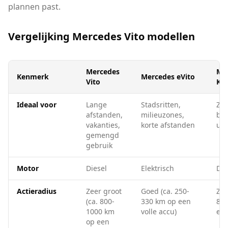
plannen past.
Vergelijking Mercedes Vito modellen
Mercedes
Mer
Kenmerk
Mercedes eVito
Vito
Kla
Ideaal voor
Lange
Stadsritten,
Zak
afstanden,
milieuzones,
bru
vakanties,
korte afstanden
uit
gemengd
gebruik
Motor
Diesel
Elektrisch
Die
Actieradius
Zeer groot
Goed (ca. 250-
Zee
(ca. 800-
330 km op een
800
1000 km
volle accu)
een
op een