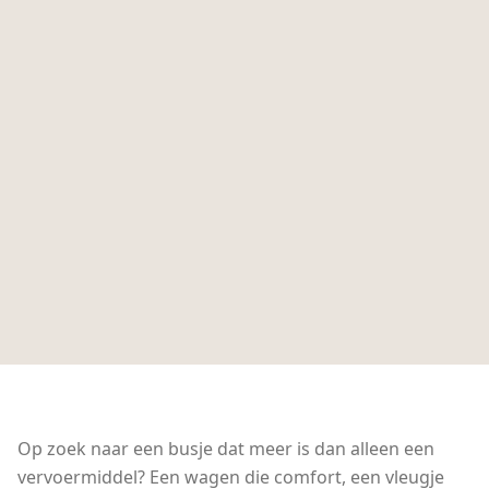
Op zoek naar een busje dat meer is dan alleen een
vervoermiddel? Een wagen die comfort, een vleugje