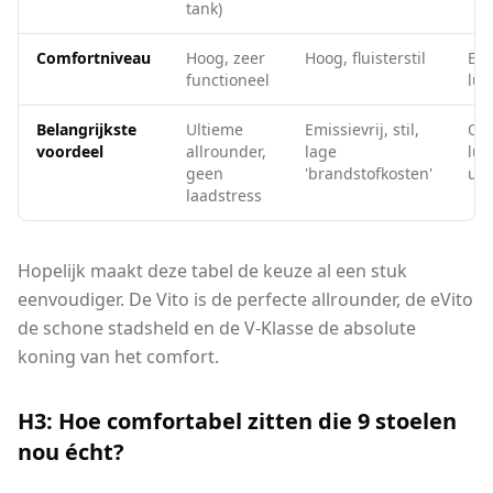
tank)
Comfortniveau
Hoog, zeer
Hoog, fluisterstil
Ext
functioneel
lux
Belangrijkste
Ultieme
Emissievrij, stil,
On
voordeel
allrounder,
lage
lux
geen
'brandstofkosten'
uit
laadstress
Hopelijk maakt deze tabel de keuze al een stuk
eenvoudiger. De Vito is de perfecte allrounder, de eVito
de schone stadsheld en de V-Klasse de absolute
koning van het comfort.
H3: Hoe comfortabel zitten die 9 stoelen
nou écht?