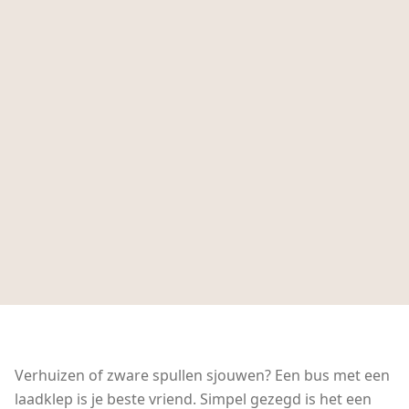
Verhuizen of zware spullen sjouwen? Een bus met een
laadklep is je beste vriend. Simpel gezegd is het een