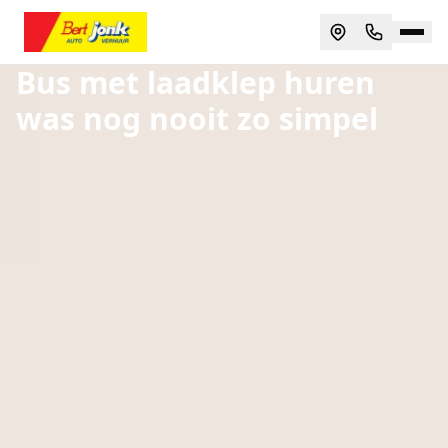
Bus met laadklep huren
was nog nooit zo simpel