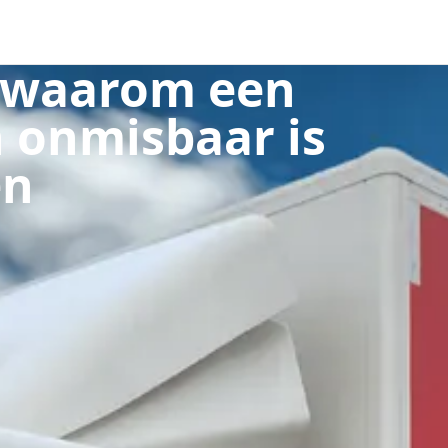
: waarom een
 onmisbaar is
en