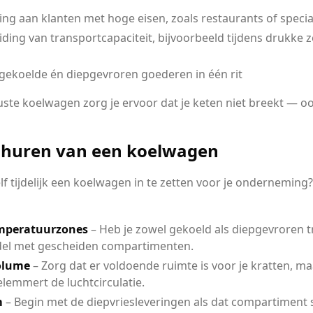
ring aan klanten met hoge eisen, zoals restaurants of speci
breiding van transportcapaciteit, bijvoorbeeld tijdens druk
gekoelde én diepgevroren goederen in één rit
ste koelwagen zorg je ervoor dat je keten niet breekt — oo
t huren van een koelwagen
lf tijdelijk een koelwagen in te zetten voor je onderneming
emperatuurzones
– Heb je zowel gekoeld als diepgevroren t
el met gescheiden compartimenten.
volume
– Zorg dat er voldoende ruimte is voor je kratten, m
elemmert de luchtcirculatie.
m
– Begin met de diepvriesleveringen als dat compartiment 