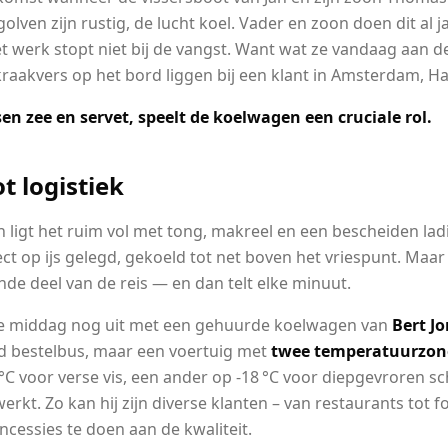
golven zijn rustig, de lucht koel. Vader en zoon doen dit al 
werk stopt niet bij de vangst. Want wat ze vandaag aan de
aakvers op het bord liggen bij een klant in Amsterdam, Ha
sen zee en servet, speelt de koelwagen een cruciale rol.
t logistiek
n ligt het ruim vol met tong, makreel en een bescheiden lad
ct op ijs gelegd, gekoeld tot net boven het vriespunt. Maar
ende deel van de reis — en dan telt elke minuut.
de middag nog uit met een gehuurde koelwagen van
Bert J
d bestelbus, maar een voertuig met
twee temperatuurzon
C voor verse vis, een ander op -18 °C voor diepgevroren sc
werkt. Zo kan hij zijn diverse klanten – van restaurants tot f
ncessies te doen aan de kwaliteit.