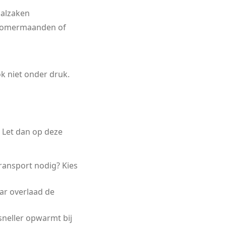
aalzaken
ke zomermaanden of
k niet onder druk.
? Let dan op deze
ransport nodig? Kies
aar overlaad de
sneller opwarmt bij