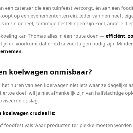
n een cateraar die een tuinfeest verzorgt, én aan een food
koopt op een evenemententerrein. Ieder van hen heeft ei
 vis in z’n geheel, sommige bestellingen zijn koel, andere di
-koeling kan Thomas alles in één route doen —
efficiënt, z
 tijd én voorkomt dat er extra voertuigen nodig zijn. Minde
dernemen
.
een koelwagen onmisbaar?
is het huren van een koelwagen niet iets waar ze dagelijks 
rtoe doet, wil je niet afhankelijk zijn van halfslachtige op
oviseerde opslag.
n koelwagen cruciaal is:
of foodfestivals waar producten ter plekke moeten worden