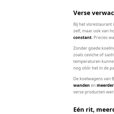
Verse verwa
Bij het visrestaurant
zelf, maar ook van ho
constant
. Precies w
Zonder goede koeling
zoals ceviche of sash
temperaturen kunnen 
nog vóór het in de pa
De koelwagens van Be
wanden
en
meerder
verse producten wer
Eén rit, mee