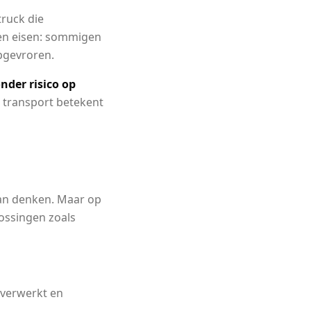
truck die
gen eisen: sommigen
epgevroren.
onder risico op
r transport betekent
aan denken. Maar op
lossingen zoals
 verwerkt en