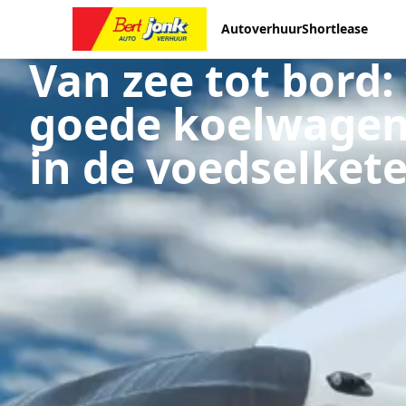
Autoverhuur
Shortlease
Van zee tot bord
goede koelwagen
in de voedselket