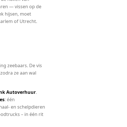
jaren — vissen op de
k hijsen, moet
arlem of Utrecht.
ing zeebaars. De vis
 zodra ze aan wal
onk Autoverhuur
.
es
: één
haal- en schelpdieren
oodtrucks – in één rit