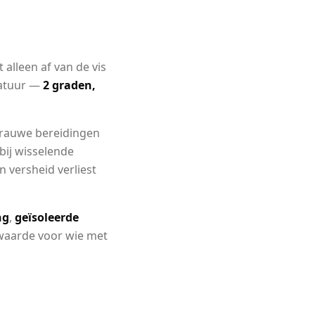
 alleen af van de vis
eratuur —
2 graden,
 rauwe bereidingen
bij wisselende
 versheid verliest
ng
,
geïsoleerde
waarde voor wie met