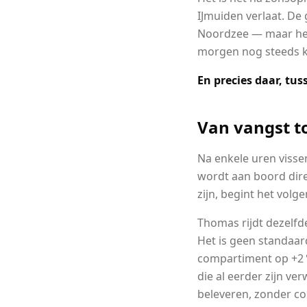
IJmuiden verlaat. De 
Noordzee — maar het 
morgen nog steeds kr
En precies daar, tus
Van vangst to
Na enkele uren visse
wordt aan boord dire
zijn, begint het volg
Thomas rijdt dezelf
Het is geen standaar
compartiment op +2 °
die al eerder zijn ver
beleveren, zonder co