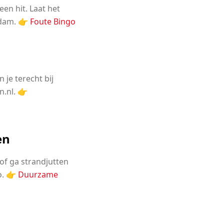
een hit. Laat het
rdam. 👉
Foute Bingo
 je terecht bij
n.nl. 👉
en
of ga strandjutten
o. 👉
Duurzame