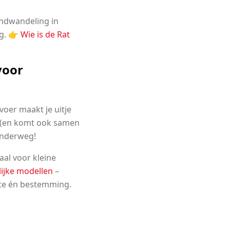
andwandeling in
g. 👉
Wie is de Rat
voor
oer maakt je uitje
k (en komt ook samen
 onderweg!
aal voor kleine
ijke modellen
–
tte én bestemming.