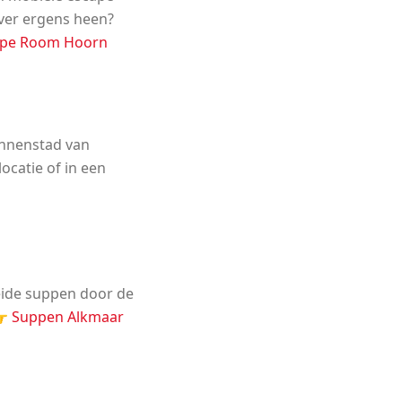
ever ergens heen?
ape Room Hoorn
innenstad van
catie of in een
leide suppen door de
👉
Suppen Alkmaar