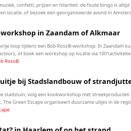
ziek, confetti, prijzen en hilariteit: de foute bingo is altijd 
gen locatie, of bezoek een georganiseerde avond in Amste
-workshop in Zaandam of Alkmaar
de vrije loop tijdens een Bob Ross®-workshop. In Zaandam kun
ucteurs, of boek een workshop op locatie via 1001activiteite
ob Ross®
uitje bij Stadslandbouw of strandjutt
le stadstuin, volg een kookworkshop met streekproducten 
 The Green Escape organiseert duurzame uitjes in de regi
scape
 Rat? in Haarlem of op het strand