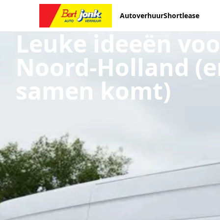
Autoverhuur
Shortlease
Leuke ideeën voo
Noord-Holland (en
samen komt)