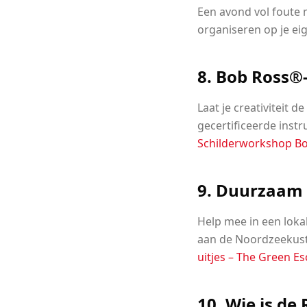
Een avond vol foute mu
organiseren op je ei
8. Bob Ross®
Laat je creativiteit 
gecertificeerde instr
Schilderworkshop B
9. Duurzaam 
Help mee in een loka
aan de Noordzeekust.
uitjes – The Green E
10. Wie is de