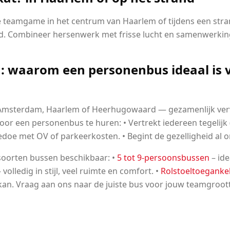
 teamgame in het centrum van Haarlem of tijdens een str
. Combineer hersenwerk met frisse lucht en samenwerkin
: waarom een personenbus ideaal is 
t Amsterdam, Haarlem of Heerhugowaard — gezamenlijk verv
oor een personenbus te huren: • Vertrekt iedereen tegelij
gedoe met OV of parkeerkosten. • Begint de gezelligheid al
 soorten bussen beschikbaar: •
5 tot 9-persoonsbussen
– ide
 volledig in stijl, veel ruimte en comfort. •
Rolstoeltoegankel
kan. Vraag aan ons naar de juiste bus voor jouw teamgroo
cht