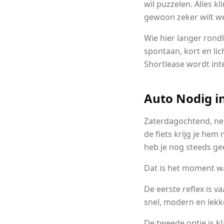
wil puzzelen. Alles kl
gewoon zeker wilt wet
Wie hier langer rondl
spontaan, kort en lic
Shortlease wordt int
Auto Nodig i
Zaterdagochtend, neg
de fiets krijg je hem 
heb je nog steeds gee
Dat is het moment w
De eerste reflex is v
snel, modern en lekk
De tweede optie is kl