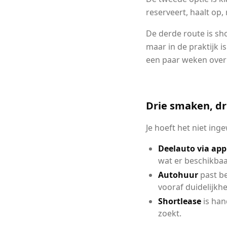
reserveert, haalt op,
De derde route is sho
maar in de praktijk i
een paar weken overb
Drie smaken, dri
Je hoeft het niet ing
Deelauto via app
wat er beschikbaar
Autohuur
past be
vooraf duidelijkhei
Shortlease
is han
zoekt.