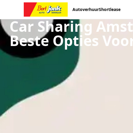
Autoverhuur
Shortlease
Car Sharing Ams
Beste Opties Voor