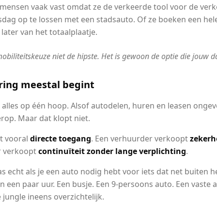
ensen vaak vast omdat ze de verkeerde tool voor de verkee
sdag op te lossen met een stadsauto. Of ze boeken een he
later van het totaalplaatje.
obiliteitskeuze niet de hipste. Het is gewoon de optie die jouw da
ring meestal begint
 alles op één hoop. Alsof autodelen, huren en leasen ongeve
rop. Maar dat klopt niet.
t vooral
directe toegang
. Een verhuurder verkoopt
zekerh
r verkoopt
continuïteit zonder lange verplichting
.
pas echt als je een auto nodig hebt voor iets dat net buiten 
dan een paar uur. Een busje. Een 9-persoons auto. Een vaste
jungle ineens overzichtelijk.