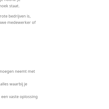
hoek staat.
ote bedrijven is,
nieuwe medewerker of
 genoegen neemt met
lles waarbij je
d een vaste oplossing