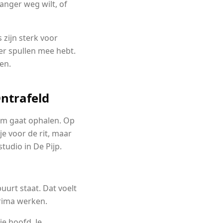
langer weg wilt, of
 zijn sterk voor
eer spullen mee hebt.
en.
ntrafeld
dam gaat ophalen. Op
je voor de rit, maar
tudio in De Pijp.
uurt staat. Dat voelt
prima werken.
je hoofd. Je