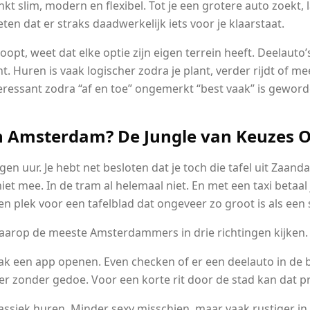
inkt slim, modern en flexibel. Tot je een grotere auto zoekt, 
en dat er straks daadwerkelijk iets voor je klaarstaat.
oopt, weet dat elke optie zijn eigen terrein heeft. Deelauto’s
ht. Huren is vaak logischer zodra je plant, verder rijdt of m
eressant zodra “af en toe” ongemerkt “best vaak” is geword
n Amsterdam? De Jungle van Keuzes O
en uur. Je hebt net besloten dat je toch die tafel uit Zaan
niet mee. In de tram al helemaal niet. En met een taxi betaal 
n plek voor een tafelblad dat ongeveer zo groot is als een s
aarop de meeste Amsterdammers in drie richtingen kijken.
aak een app openen. Even checken of er een deelauto in de b
er zonder gedoe. Voor een korte rit door de stad kan dat 
assiek huren. Minder sexy misschien, maar vaak rustiger in 