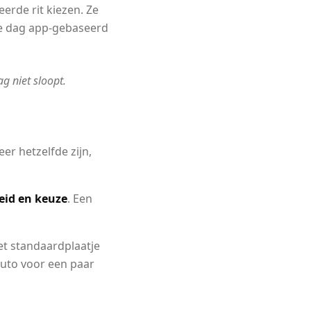
rde rit kiezen. Ze
le dag app-gebaseerd
g niet sloopt.
er hetzelfde zijn,
eid en keuze
. Een
het standaardplaatje
 auto voor een paar