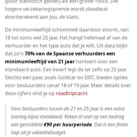
(puur statistisch gezien) als een groter risico. Die
hogere verzekeringspremie wordt doodleuk
doorberekend aan jou, de klant.
De minimumleeftijd schommelt daardoor enorm, van
18 tot soms wel 25 jaar. Het hangt helemaal af van de
verhuurder en het type auto dat je wilt. Uit data blijkt
dat zo'n
70% van de Spaanse verhuurders een
minimumleeftijd van 21 jaar
hanteert voor een
standaard auto. Een kwart legt de lat zelfs op 25 jaar.
Slechts een paar, zoals Goldcar en SIXT, bieden opties
voor bestuurders vanaf 18 of 19 jaar. Meer details over
deze cijfers vind je op
roadtripcar.nl
.
Voor bestuurders tussen de 21 en 25 jaar is een extra
toeslag bijna standaard. Reken al snel op een bedrag
van gemiddeld
€90 per huurperiode
. Dat is een flinke
hap uit je vakantiebudget.