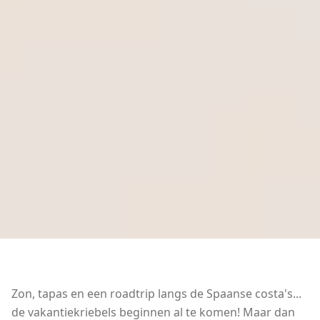
Zon, tapas en een roadtrip langs de Spaanse costa's...
de vakantiekriebels beginnen al te komen! Maar dan